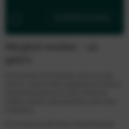
Jetzt Mitglied werden
i
Mitglied werden – so
geht’s:
Fülle einfach das Formular unten aus und
helfe so, unsere Arbeit langfristig zu sichern.
Gemeinsam können wir den Tierschutz
stärken und die Lebensqualität vieler Tiere
verbessern.
Wir freuen uns über Deine Unterstützung!