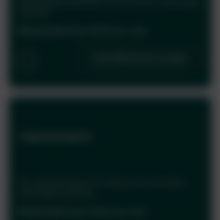
Lebensgemeinschaften, die sich aktiv einbringen
möchten.
Mitgliedsbeitrag: 45,00 € pro Jahr
Jetzt Mitglied werden
i
×
Jugendmitglied
Jugendmitglied
Kinder und Jugendliche bis 18 Jahre können mit der
Zustimmung ihrer Erziehungsberechtigten
Jugendmitglied werden. Diese Mitgliedschaft ist
eine tolle Möglichkeit, sich schon früh für den
Für Jugendliche bis 18 Jahren, die sich aktiv
Tierschutz zu engagieren.
einbringen möchten.
Näheres dazu kannst du unserer Vereinssatzung
entnehmen.
Mitgliedsbeitrag: 15,00 € pro Jahr