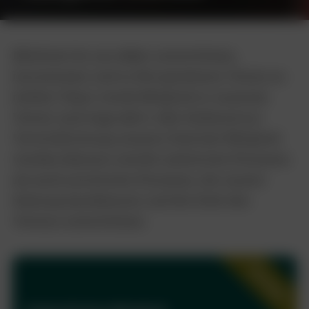
Möchtest du uns dabei unterstützen,
herrenlosen und in Not geratenen Tieren zu
helfen? Dann werde Mitglied in unserem
Verein und trage aktiv oder fördernd zur
Verwirklichung unserer Ziele bei! Mitglied
werden können sowohl natürliche Personen
als auch juristische Personen, die unsere
Satzung anerkennen und die Ziele des
Vereins unterstützen.
Beliebt
×
Ordentliche Mitglieder