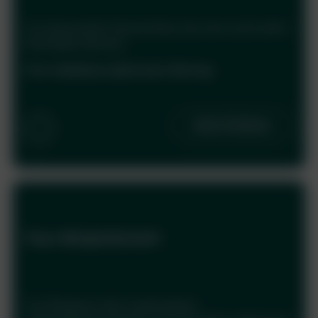
Mitteln helfen möchten, gibt es die Möglichkeit der
Fördermitgliedschaft. Diese passive Mitgliedschaft
Für finanzielle Unterstützer, die sich nicht aktiv
hilft unserem Verein finanziell.
beteiligen können.
Näheres dazu kannst du unserer Vereinssatzung
entnehmen.
Frei wählbarer jährlicher Beitrag
Jetzt fördern
i
×
Paar-Mitgliedschaft
Paar-Mitgliedschaft
Dies ist eine ordentliche Mitgliedschaft für
Ehepaare oder eingetragene Lebensgemeinschaften.
Näheres dazu kannst du unserer Vereinssatzung
entnehmen.
Für Ehepaare oder eingetragene