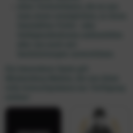
allen Unterstützern, die es uns
zum einen ermöglichen, in ihren
Geschäften Futter- oder
Geldspendenboxen aufzustellen
aber uns auch mit
Sachleistungen unterstützen.
Ein besonderer Dank gilt
Minkenberg Medien, die uns diese
tolle Internetpräsenz zur Verfügung
stellen!