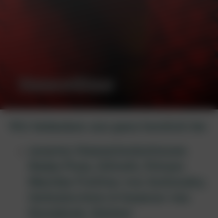
Unterstützer
Wir bedanken uns ganz herzlich bei
unseren Stammtierärztinnen
Nadja Plum, Gillrath;
Petcare
Mareike Freifrau von Zschinsky,
Geilenkirchen & Susanne van
Hooijdonk, Selsten!