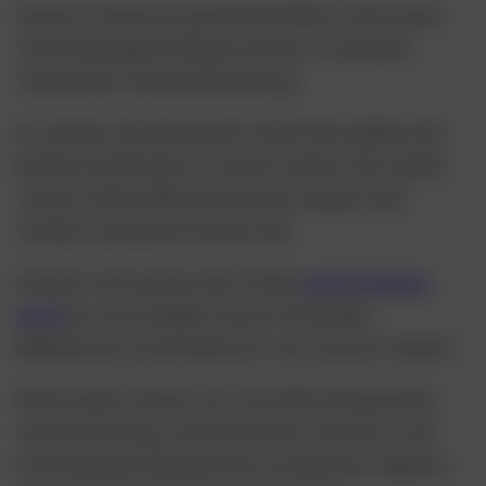
Unsere Vereinsvorsitzende Moni und unser
Vereinsmitglied Mona waren zu Gast bei
Trude Kuh Vereinsförderung.
In einem interessanten Interview geben die
beiden Einblicke in unsere Arbeit, die neben
vielen tollen Momente auch immer mal
wieder unschöne Seiten hat.
Schaut euch gerne das Video
unter diesem
Link
an und erzählt euren Freunden,
Bekannten und Familien von unserer Arbeit!
Noch mehr freuen wir uns über finanzielle
Unterstützung, um die hohen Tierarzt- und
Futterkosten finanzieren zu können. Nähere