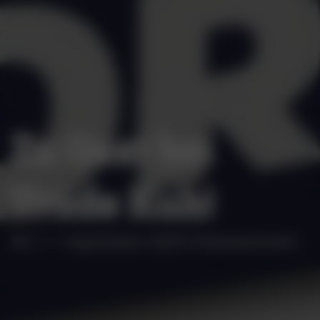
Zu Gast bei
Trude Kuh!
M.C.
·
7. September 2025
·
0 Kommentare