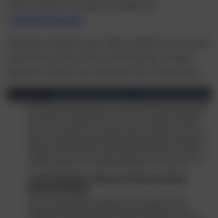
Infos erhaltet ihr dazu im Bereich
„
Unterstütze uns“
Und den Artikel zum Video möchten wir euch
natürlich auch nicht vorenthalten. Diesen
findet ihr oben im Link oder hier im Beitrag: